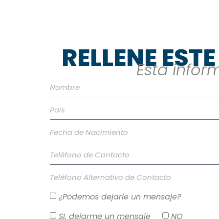
RELLENE EST
Esta info
¿Podemos dejarle un mensaje?
SI, dejarme un mensaje
NO