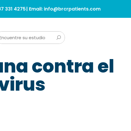
87 331 4275
| Email: info@brcrpatients.com
na contra el
virus