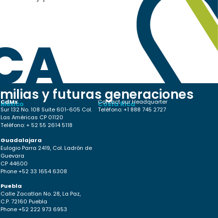
CA
milias y futuras generaciones
CdMx
Contact our Headquarter
México
Costa Rica
Sur 132 No. 108 Suite 601-605 Col.
Teléfono: +1 888 745 2727
Las Américas CP 01120
Teléfono: + 52 55 2614 5118
Guadalajara
Eulogio Parra 2419, Col. Ladrón de
Guevara
CP 44600
Phone +52 33 1654 6308
Puebla
Calle Zacatlan No. 28, La Paz,
C.P. 72160 Puebla
Phone +52 222 973 6953