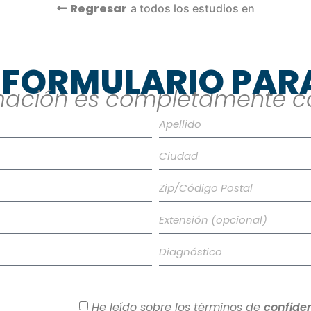
Regresar
a todos los estudios en
E FORMULARIO PAR
rmación es completamente co
He leído sobre los términos de
confiden