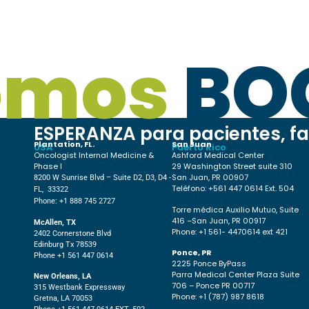
omos
BO
ESPERANZA para pacientes, fa
Plantation, FL.
San Juan
USA
Puerto Rico
Oncologist Internal Medicine &
Ashford Medical Center
Phase I
29 Washington Street suite 310
San Juan, PR 00907
8200 W Sunrise Blvd – Suite D2, D3, D4 -
Teléfono: +561 447 0614 Ext. 504
FL, 33322
Phone: +1 888 745 2727
Torre médica Auxilio Mutuo, Suite
416 –San Juan, PR 00917
McAllen, TX
Phone: +1 561- 4470614 ext 421
2402 Cornerstone Blvd
Edinburg Tx 78539
Ponce, PR
Phone +1 561 447 0614
2225 Ponce ByPass
Parra Medical Center Plaza Suite
New Orleans, LA
706 – Ponce PR 00717
315 Westbank Expressway
Phone: +1 (787) 987 8618
Gretna, LA 70053