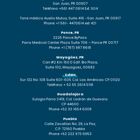
San Juan, PR 00907
Teléfono: +561 447 0614 Ext. 504
Torre médica Auxilio Mutuo, Suite 416 –San Juan, PR 00917
Phone: +1 561- 4470614 ext 421
Ponce, PR
2225 Ponce ByPass
Parra Medical Center Plaza Suite 706 – Ponce PR 00717
Phone: +1 (787) 987 8618
Mayagüez, PR
Carr.#2 Km 150.0 Edif. Bio Plaza,
Suite 102, Mayagüez, 00682
CdMx
México
Sur 132 No. 108 Suite 601-605 Col. Las Américas CP 01120
Teléfono: + 52 55 2614 5118
Guadalajara
Eulogio Parra 2419, Col. Ladrón de Guevara
CP 44600
Phone +52 33 1654 6308
Puebla
Calle Zacatlan No. 28, La Paz,
C.P. 72160 Puebla
Phone +52 222 973 6953