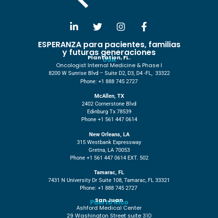
ESPERANZA para pacientes, familias
y futuras generaciones
Plantation, FL.
USA
Oncologist Internal Medicine & Phase I
8200 W Sunrise Blvd – Suite D2, D3, D4 -FL, 33322
Phone: +1 888 745 2727
McAllen, TX
2402 Cornerstone Blvd
Edinburg Tx 78539
Phone +1 561 447 0614
New Orleans, LA
315 Westbank Expressway
Gretna, LA 70053
Phone +1 561 447 0614 EXT. 502
Tamarac, FL
7431 N University Dr Suite 108, Tamarac, FL 33321
Phone: +1 888 745 2727
San Juan
Puerto Rico
Ashford Medical Center
29 Washington Street suite 310