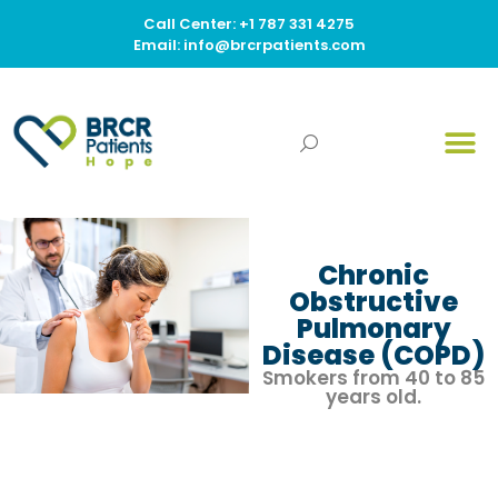
Call Center: +1 787 331 4275
Email: info@brcrpatients.com
Chronic
Obstructive
Pulmonary
Disease (COPD)
Smokers from 40 to 85
years old.