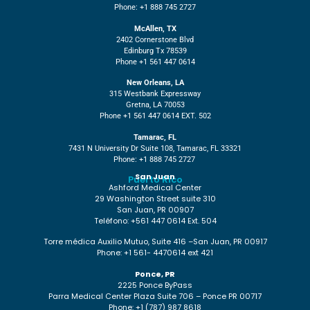
Phone: +1 888 745 2727
McAllen, TX
2402 Cornerstone Blvd
Edinburg Tx 78539
Phone +1 561 447 0614
New Orleans, LA
315 Westbank Expressway
Gretna, LA 70053
Phone +1 561 447 0614 EXT. 502
Tamarac, FL
7431 N University Dr Suite 108, Tamarac, FL 33321
Phone: +1 888 745 2727
San Juan
Puerto Rico
Ashford Medical Center
29 Washington Street suite 310
San Juan, PR 00907
Teléfono: +561 447 0614 Ext. 504
Torre médica Auxilio Mutuo, Suite 416 –San Juan, PR 00917
Phone: +1 561- 4470614 ext 421
Ponce, PR
2225 Ponce ByPass
Parra Medical Center Plaza Suite 706 – Ponce PR 00717
Phone: +1 (787) 987 8618