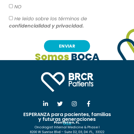
NO
He leído sobre los términos de
confidencialidad y privacidad.
ENVIAR
Somos
BOCA
ESPERANZA para pacientes, familias
y futuras generaciones
Plantation, FL.
USA
Oncologist Internal Medicine & Phase I
8200 W Sunrise Blvd – Suite D2, D3, D4 -FL, 33322