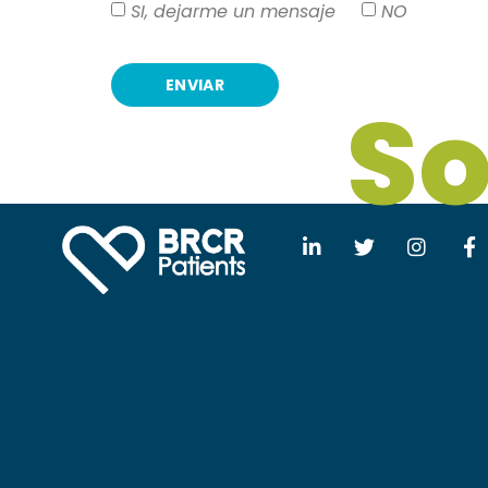
SI, dejarme un mensaje
NO
ENVIAR
S