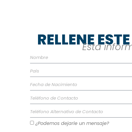
RELLENE EST
Esta info
¿Podemos dejarle un mensaje?