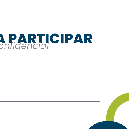
A PARTICIPAR
nfidencial