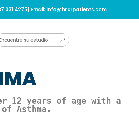
87 331 4275
| Email: info@brcrpatients.com
HMA
er 12 years of age with a 
 of Asthma.