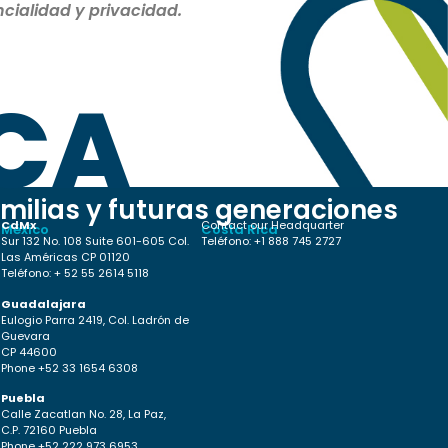
cialidad y privacidad.
CA
milias y futuras generaciones
CdMx
Contact our Headquarter
México
Costa Rica
Sur 132 No. 108 Suite 601-605 Col.
Teléfono: +1 888 745 2727
Las Américas CP 01120
Teléfono: + 52 55 2614 5118
Guadalajara
Eulogio Parra 2419, Col. Ladrón de
Guevara
CP 44600
Phone +52 33 1654 6308
Puebla
Calle Zacatlan No. 28, La Paz,
C.P. 72160 Puebla
Phone +52 222 973 6953