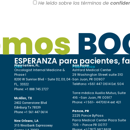
He leído sobre los términos de
confiden
omos
BO
ESPERANZA para pacientes, fa
Plantation, FL.
San Juan
USA
Puerto Rico
Oncologist Internal Medicine &
Ashford Medical Center
Phase I
29 Washington Street suite 310
San Juan, PR 00907
8200 W Sunrise Blvd – Suite D2, D3, D4 -
Teléfono: +561 447 0614 Ext. 504
FL, 33322
Phone: +1 888 745 2727
Torre médica Auxilio Mutuo, Suite
416 –San Juan, PR 00917
McAllen, TX
Phone: +1 561- 4470614 ext 421
2402 Cornerstone Blvd
Edinburg Tx 78539
Ponce, PR
Phone +1 561 447 0614
2225 Ponce ByPass
Parra Medical Center Plaza Suite
New Orleans, LA
706 – Ponce PR 00717
315 Westbank Expressway
Phone: +1 (787) 987 8618